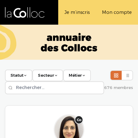
Je m’inscris
Mon compte
Statut
Secteur
Métier
676 membres
Co