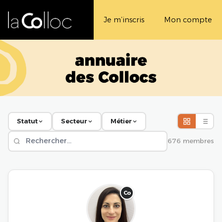
Je m’inscris
Mon compte
Statut
Secteur
Métier
676 membres
Co